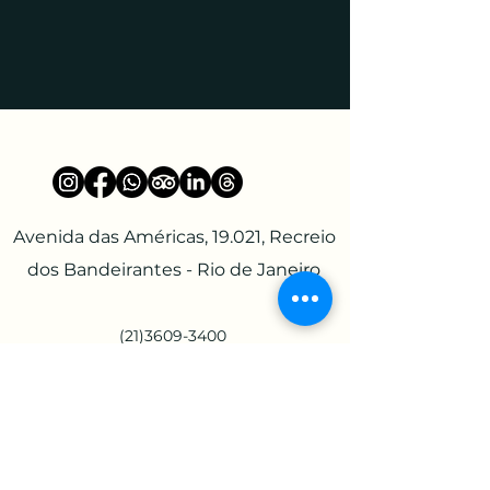
Avenida das Américas, 19.021, Recreio
dos Bandeirantes - Rio de Janeiro
(21)3609-3400
reservas@esuitesrio.com.b
r
(21)99756-4631
eventos@esuitesrio.com.br